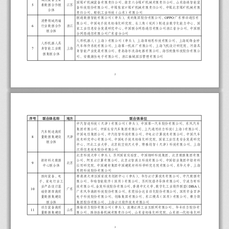
国
煤
矿
机
械
装
备
有
限
责
任
公
司
、
南
京
六
合
煤
矿
机
械
有
限
责
任
公
司
、
山
东
海
纳
智
能
装
5
素
数
据
合
作
联
江
苏
备
科
技
股
份
有
限
公
司
、
中
煤
张
家
口
煤
矿
机
械
有
限
责
任
公
司
、
中
煤
北
京
煤
矿
机
械
有
限
合
体
责
任
公
司
、
鲸
航
工
业
科
技
（
山
东
）
有
限
公
司
O
P
P
O
联
通
数
据
智
能
有
限
公
司
（
牵
头
）
、
美
的
集
团
股
份
有
限
公
司
、
广
东
移
动
通
信
有
消
费
领
域
终
端
限
公
司
、
中
国
电
子
技
术
标
准
化
研
究
院
、
长
三
角
（
杭
州
）
制
造
业
数
字
化
能
力
中
心
、
国
6
行
业
数
据
合
作
浙
江
家
工
业
信
息
安
全
发
展
研
究
中
心
、
中
国
联
合
网
络
通
信
有
限
公
司
浙
江
省
分
公
司
、
中
国
联
联
合
体
合
网
络
通
信
有
限
公
司
广
东
省
分
公
司
人
形
机
器
人
（
上
海
）
有
限
公
司
（
牵
头
）
、
上
海
库
帕
思
科
技
有
限
公
司
、
上
海
延
锋
金
桥
人
形
机
器
人
具
汽
车
饰
件
系
统
有
限
公
司
、
上
海
第
一
机
床
厂
有
限
公
司
、
上
海
飞
机
设
计
研
究
院
、
河
南
具
7
身
智
能
工
业
数
上
海
身
智
能
产
业
发
展
有
限
公
司
、
青
岛
海
尔
洗
涤
电
器
有
限
公
司
、
海
信
视
像
科
技
股
份
有
限
公
据
集
联
合
体
司
、
安
徽
康
佳
电
子
有
限
公
司
、
浙
江
融
城
园
区
管
理
有
限
公
司
2
序
号
联
合
体
名
称
地
方
联
合
体
单
位
中
汽
智
造
科
技
（
天
津
）
有
限
公
司
（
牵
头
）
、
中
国
第
一
汽
车
股
份
有
限
公
司
、
东
风
汽
车
集
团
有
限
公
司
、
中
国
长
安
汽
车
集
团
有
限
公
司
、
上
汽
通
用
动
力
科
技
（
上
海
）
有
限
公
司
、
汽
车
制
造
高
质
中
国
电
信
集
团
公
司
、
中
汽
创
智
科
技
有
限
公
司
、
中
电
云
计
算
技
术
有
限
公
司
、
中
国
汽
车
8
量
数
据
集
建
设
天
津
技
术
研
究
中
心
有
限
公
司
、
中
国
电
子
技
术
标
准
化
研
究
院
、
国
家
工
业
信
息
安
全
发
展
研
究
联
合
体
中
心
、
河
北
工
业
大
学
、
北
京
航
空
航
天
大
学
、
博
雅
创
智
（
天
津
）
科
技
有
限
公
司
、
上
海
汉
得
信
息
技
术
股
份
有
限
公
司
北
京
科
技
大
学
（
牵
头
）
、
苏
州
国
家
实
验
室
、
中
国
钢
研
科
技
集
团
、
北
京
数
据
集
团
有
限
新
材
料
大
数
据
公
司
、
阿
里
云
计
算
有
限
公
司
、
北
京
云
智
涌
立
科
技
有
限
公
司
、
中
国
铝
业
集
团
中
铝
材
料
9
北
京
中
心
联
合
体
应
用
研
究
院
、
中
国
建
材
集
团
中
国
建
筑
材
料
科
学
研
究
总
院
有
限
公
司
、
东
华
大
学
、
上
海
思
朗
科
技
股
份
有
限
公
司
面
向
装
备
、
电
粤
港
澳
大
湾
区
国
家
技
术
创
新
中
心
（
牵
头
）
、
华
为
云
计
算
技
术
有
限
公
司
、
中
汽
数
据
有
子
、
家
电
行
业
工
限
公
司
、
华
喻
智
能
软
件
（
深
圳
）
有
限
公
司
、
苏
州
悦
谱
半
导
体
有
限
公
司
、
宁
波
为
昕
科
D
I
S
A
业
产
品
设
计
基
技
有
限
公
司
、
金
发
科
技
股
份
有
限
公
司
、
香
港
中
文
大
学
、
数
字
化
工
业
软
件
联
盟
（
）
、
1
0
广
东
础
资
源
库
高
质
广
东
风
华
高
新
科
技
股
份
有
限
公
司
、
东
莞
怡
合
达
自
动
化
股
份
有
限
公
司
、
深
圳
市
金
百
泽
量
数
据
集
建
设
电
子
科
技
股
份
有
限
公
司
、
创
维
集
团
有
限
公
司
、
东
江
模
具
（
深
圳
）
有
限
公
司
、
赛
力
斯
联
合
体
集
团
股
份
有
限
公
司
、
上
海
云
汉
软
件
技
术
有
限
公
司
动
力
装
备
高
质
潍
柴
动
力
股
份
有
限
公
司
（
牵
头
）
、
浪
潮
云
洲
工
业
互
联
网
有
限
公
司
、
华
丰
动
力
股
份
有
1
1
山
东
量
数
据
集
建
设
限
公
司
、
潍
坊
浩
泰
机
械
有
限
责
任
公
司
、
山
东
省
标
准
化
研
究
院
、
山
东
新
一
代
标
准
化
研
3