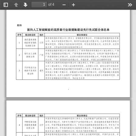
of 4
Toggle
Previous
Next
Zoom
Zoom
Too
Sidebar
Out
In
附
件
面
向
人
工
智
能
赋
能
的
高
质
量
行
业
数
据
集
建
设
先
行
先
试
联
合
体
名
单
序
号
联
合
体
名
称
地
方
联
合
体
单
位
南
京
钢
铁
股
份
有
限
公
司
（
牵
头
）
、
首
钢
集
团
有
限
公
司
、
中
信
泰
富
特
钢
集
团
股
份
有
限
高
质
量
数
据
集
公
司
、
淮
北
矿
业
股
份
有
限
公
司
、
扬
州
中
远
海
运
重
工
有
限
公
司
、
工
业
和
信
息
化
部
电
子
1
赋
能
数
智
钢
铁
江
苏
第
五
研
究
所
、
中
国
电
子
技
术
标
准
化
研
究
院
、
华
为
技
术
有
限
公
司
、
北
京
大
学
、
北
京
科
创
新
联
合
体
技
大
学
、
江
苏
金
恒
信
息
科
技
股
份
有
限
公
司
中
国
铝
业
集
团
有
限
公
司
（
联
合
牵
头
）
、
广
西
华
昇
新
材
料
有
限
公
司
（
联
合
牵
头
）
、
广
西
铝
行
业
工
业
数
百
色
广
投
银
海
铝
业
有
限
公
司
、
广
西
华
磊
新
材
料
有
限
公
司
、
吉
利
百
矿
集
团
有
限
公
司
、
2
广
西
据
联
合
体
广
西
南
南
铝
加
工
有
限
公
司
、
北
京
东
方
国
信
科
技
股
份
有
限
公
司
、
中
铝
数
为
科
技
有
限
责
任
公
司
、
广
西
广
投
智
能
科
技
有
限
公
司
、
中
南
大
学
、
中
国
工
业
互
联
网
研
究
院
中
国
汽
车
工
程
研
究
院
股
份
有
限
公
司
（
联
合
牵
头
）
、
中
移
（
上
海
）
信
息
通
信
科
技
有
限
公
司
（
联
合
牵
头
）
、
中
国
工
业
互
联
网
研
究
院
、
北
京
理
工
大
学
、
重
庆
长
安
汽
车
股
份
有
汽
车
制
造
行
业
限
公
司
、
西
部
科
学
城
智
能
网
联
汽
车
创
新
中
心
（
重
庆
）
有
限
公
司
、
重
庆
大
学
、
蔚
来
汽
3
数
据
开
发
利
用
重
庆
车
科
技
（
安
徽
）
有
限
公
司
、
安
徽
海
行
云
物
联
科
技
有
限
公
司
、
北
京
顺
鑫
福
通
大
数
据
集
联
合
体
团
有
限
公
司
、
北
京
工
业
软
件
产
业
创
新
中
心
、
雄
安
新
区
未
来
城
市
公
共
服
务
研
究
院
、
深
圳
市
杉
岩
数
据
技
术
有
限
公
司
、
华
北
电
力
大
学
1
序
号
联
合
体
名
称
地
方
联
合
体
单
位
中
国
科
学
院
大
连
化
学
物
理
研
究
所
（
牵
头
）
、
大
连
市
数
据
产
业
有
限
公
司
、
大
连
信
创
智
甲
醇
制
烯
烃
高
算
科
技
有
限
公
司
、
天
津
市
天
河
数
字
产
业
科
技
有
限
公
司
、
国
家
能
源
投
资
集
团
有
限
责
任
4
质
量
数
据
集
建
辽
宁
公
司
、
中
国
中
煤
能
源
集
团
有
限
公
司
、
宁
夏
宝
丰
能
源
集
团
股
份
有
限
公
司
、
中
石
化
广
州
设
联
合
体
工
程
有
限
公
司
、
中
科
催
化
新
技
术
大
连
股
份
有
限
公
司
、
宁
波
富
德
能
源
有
限
公
司
、
陕
西
延
长
石
油
（
集
团
）
有
限
责
任
公
司
、
科
大
讯
飞
股
份
有
限
公
司
朗
坤
智
慧
科
技
股
份
有
限
公
司
（
牵
头
）
、
中
国
工
业
互
联
网
研
究
院
、
中
国
矿
业
大
学
、
中
煤
机
装
备
全
要