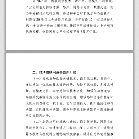
到
年，物联网新技术、新产品、新模式不断涌现，
202
8
产业创新能力
持续
增强，
感知、网络与通信、数据处理、安
全
等关键技术取得突破，
终端和平台智能化水平显著提升，
制修订
项以上先进适用标准，培育打造
个亿级连接和
50
10
个千万级连接的应用领域，物联网终端连接数力
争达到百
15
亿级规模，物联网核心产业规模突破
万亿元。
3.5
二、
推动
物联网
设备
创新升级
（一）突破感知设备关键技术。
面向低功耗、
集约化
、
通信感知一体化
的技术
演进趋势，加快无源物联、多模态感
知、高精度定位、群智感知等技术研发。
加强
低功耗
通信
、
高频并发数据采集设备等
创新应用
，
增强
感知设备在复杂环
境应用的自校准、抗干扰、实时监测能力，提升
微纳位移传
感器、柔性触觉传感器、高分辨率视觉传感器等中高端传感
器
自主创新水平
。
（二）
加快
应用终端
优化
升级。
面向智能化、网联化
的
终端发展方向
，加速
推进
人工智能、
、
人机交互
、边缘计
5G
算等
技术与物联网应用终端深度融合，
提升应用终端的精准