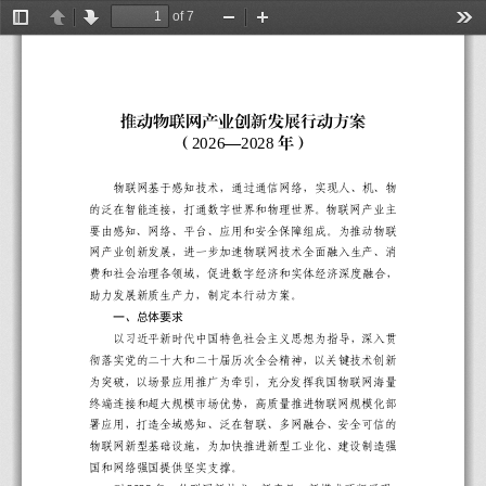
of 7
Toggle
Previous
Next
Zoom
Zoom
Too
Sidebar
Out
In
推动
物联网产业创新发展行动
方案
（
年
）
—
202
6
202
8
物联网
基于感知技术，通过通信网络，
实现人、机、物
的泛在
智能
连接，
打通数字世界和物理世界
。
物联网产业主
要由感知、网络、平台、应用和安全保障组成。
为推动物联
网产业创新发展，进一步加速物联网技术全面融入生产、消
费和社会治理各领域，促进数字经济和实体经济深度融合，
助力发展新质生产力，制定本行动
方案
。
一、
总体要求
以习近平新时代中国特色社会主义思想为指导，深入贯
彻落实党的二十大和二十届
历次
全会
精神，
以关键技术创新
为突破，以场景
应用推广
为牵引，充分发挥我国物联网
海量
终端连接和超大规模市场优势，高质量推进物联网规模化部
署应用，打造全域感知、泛在智联、多网融合、安全可信的
物联网新型基础设施，为加快推进新型工业化、建设制造强
国和网络强国提供坚实
支撑
。