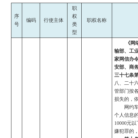
职
序
权
编码
行使主体
职权名称
号
类
型
《网
输部、工
家网信办
安部、商
三十七条
八、二十
管部门按
损失的，
网约
个人信息的
10000
嫌犯罪的