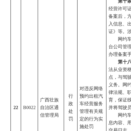
第十
经营许可
备案后，
入信息、
证》等。
网约
台公司管
办理备案手
第十
法从业资
点，与驾
义务。网
对违反网络
律法规、
行
预约出租汽
广西壮族
育，保证
政
车经营服务
22
B0022
自治区通
并将驾驶
处
管理有关规
信管理局
网约
罚
定的行为实
息内容、
施处罚
交易日志