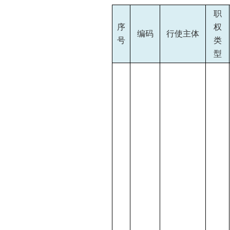
职
序
权
编码
行使主体
号
类
型