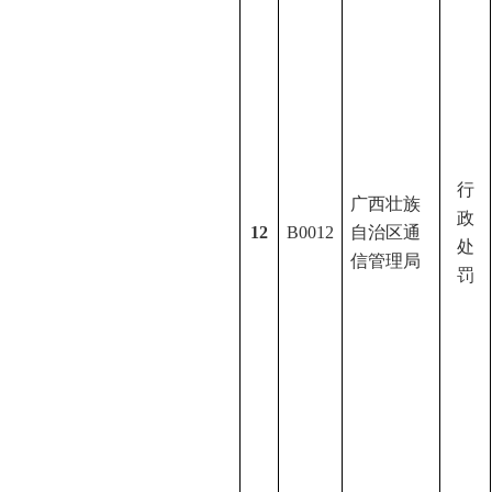
行
广西壮族
政
12
B0012
自治区通
处
信管理局
罚