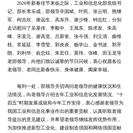
2026年新春佳节来临之际，工业和信息化部党组书
记、部长李乐成，部领导辛国斌、叶民、张云明、熊继
军、柯吉欣、谢远生、高东升、谢少锋、钟志红，分别
走访慰问了吴基传、李毅中、王旭东、陈求发、朱高
峰、宋直元、谢高觉、吕新奎、张今强、刘立清、曲维
枝、常延廷、李雪莹、郭炎炎、杨学山、金书波、郭开
朗、刘利华、俞忠钰、朱宏任、莫玮、张峰、田玉龙等
老部领导，向他们致以诚挚的节日问候，衷心祝愿各位
老领导、老同志新春快乐、身体健康、阖家幸福。
每到一处，部领导关切询问老领导的健康状况和生
活情况，向老领导介绍去年工业和信息化发展情况、“十
四五”时期发展成就和今年工作安排，衷心感谢老领导为
我国工业和信息化事业作出的重要贡献，认真听取老领
导提出的意见建议，并希望老领导继续发挥优势作用，
为加快推进新型工业化、建设制造强国和网络强国贡献