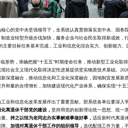
志为核心的党中央坚强领导下，全系统认真贯彻落实党中央、国务
，制造业转型升级步伐加快，服务企业与社会民生取得新成效，
定的主要目标任务基本完成，工业和信息化综合实力、创新能力
面临形势，准确把握“十五五”时期使命任务，推动新型工业化取
现社会主义现代化取得决定性进展提供坚实物质技术基础。202
创新深度融合，推动信息化和工业化深度融合，因地制宜发展新
升和量的合理增长，加快建设现代化产业体系，确保实现“十五
为工业和信息化改革发展作出了重要贡献。部系统各单位要深入
强化离退休干部党的建设，
坚持用党的创新理论统一思想、统一
质量。
持之以恒为老同志办实事解难事做好事，
适应新时代离退
保障。
加强对离退休干部工作的组织领导，
选优配强工作力量，