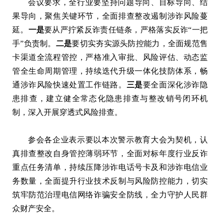
会议要求，全行业要坚持问题导向、目标导向、结
果导向，聚焦关键环节，全面排查整改遏制涉诈风险蔓
延。
一是
要从严拧紧反诈责任链条，严格落实反诈“一把
手”负责制。
二是
要切实夯实源头防控能力，全面规范售
卡渠道全流程管控，严格准入审批、风险评估、动态监
管全生命周期管理，持续迭代升级一体化技防体系，畅
通涉诈风险快速处置工作链路。
三是
要全面深化涉诈隐
患排查，建立健全常态化隐患排查与整改销号闭环机
制，深入开展穿透式风险排查。
参会各企业表示要以本次警示教育大会为契机，认
真排查整改自身管控薄弱环节，全面对标年度行业反诈
重点任务清单，持续压降涉诈电话号卡及和涉诈电信业
务数量，全面提升行业技术反制与风险防控能力，切实
筑牢防范治理电信网络诈骗安全防线，全力守护人民群
众财产安全。