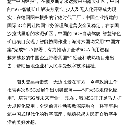
慧”“中国经验”。在俄罗斯诺永达拉果的露天矿区，中国
的“5G+智能矿山解决方案”让少人及无人化开采成为现
实；在德国图林根州的宁德时代工厂，中国企业搭建的
国际5G专网让跨国业务管理和运营安全又稳定；在泰国
沙拉武里府的水泥矿区，中国的“5G+自动驾驶”智慧绿色
矿山项目实现了智能协同作业；海湾六国均采用“中国方
案”完成5G-A部署，有力推动了全球5G-A商用进程……
越来越多的中国企业带着我国5G经验和成熟项目走出
去，帮助当地企业和人民享受数字技术福祉。
潮头登高再击桨，无边胜景在前方。今年政府工作
报告再次对5G发展作出明确部署——“扩大5G规模化应
用”、培育“6G等未来产业”。现在，我国5G正开足马力扩
大规模化应用，全速前进推动实数深度融合，将牢牢构
筑中国式现代化的数字底座，稳稳托起人民群众数字生
活的美好梦想。