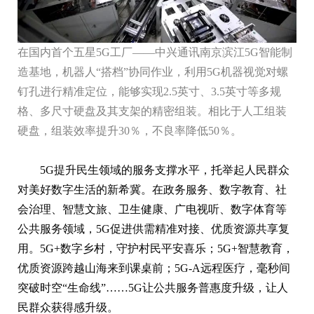
在国内首个五星5G工厂——中兴通讯南京滨江5G智能制
造基地，机器人“搭档”协同作业，利用5G机器视觉对螺
钉孔进行精准定位，能够实现2.5英寸、3.5英寸等多规
格、多尺寸硬盘及其支架的精密组装。相比于人工组装
硬盘，组装效率提升30％，不良率降低50％。
5G提升民生领域的服务支撑水平，托举起人民群众
对美好数字生活的新希冀。在政务服务、数字教育、社
会治理、智慧文旅、卫生健康、广电视听、数字体育等
公共服务领域，5G促进供需精准对接、优质资源共享复
用。5G+数字乡村，守护村民平安喜乐；5G+智慧教育，
优质资源跨越山海来到课桌前；5G-A远程医疗，毫秒间
突破时空“生命线”……5G让公共服务普惠度升级，让人
民群众获得感升级。