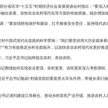
开部分省区市“十五五”时期经济社会发展座谈会时指出：“要深
乡融合发展、加快农业农村现代化等方面的有效措施，稳步增加城
强调：“要加强耕地保护和建设，扛牢粮食安全责任，延伸现代农
对中国式现代化道路的科学擘画：“我们要坚持用大历史观来看
”“有力有效推进乡村全面振兴，以加快农业农村现代化更好推进
章，习近平总书记始终惦念农村、牵挂农民。
平总书记围绕如何实现农业更强、农村更美、农民更富深入考察调研
近平总书记勉励“村级党组织要发挥火车头作用，带领乡亲们做
总书记谈到建设江淮粮仓、推动乡村富民产业升级、推进农村人