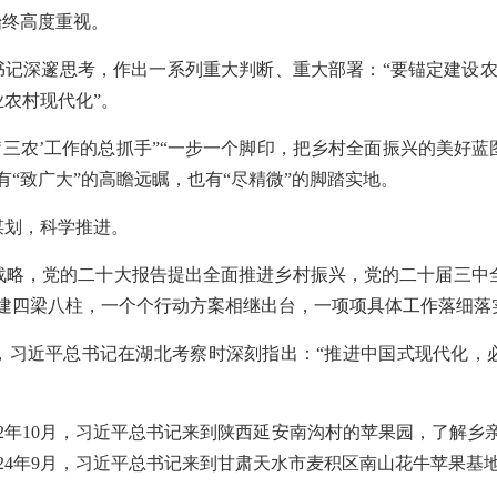
始终高度重视。
书记深邃思考，作出一系列重大判断、重大部署：“要锚定建设农业
农村现代化”。
‘三农’工作的总抓手”“一步一个脚印，把乡村全面振兴的美好
“致广大”的高瞻远瞩，也有“尽精微”的脚踏实地。
谋划，科学推进。
略，党的二十大报告提出全面推进乡村振兴，党的二十届三中全
搭建四梁八柱，一个个行动方案相继出台，一项项具体工作落细落
1月，习近平总书记在湖北考察时深刻指出：“推进中国式现代化
22年10月，习近平总书记来到陕西延安南沟村的苹果园，了解乡
024年9月，习近平总书记来到甘肃天水市麦积区南山花牛苹果基