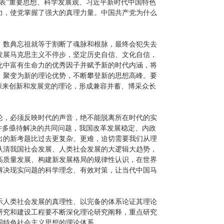
表”重要思想、科学发展观、习近平新时代中国特色
力，使党掌握了强大的真理力量。中国共产党为什么
，数典忘祖就等于割断了魂脉和根脉，最终会犯失去
发展马克思主义不停步，坚定历史自信、文化自信，
化中富有生命力的优秀因子并赋予新的时代内涵，将
，聚变为新的理论优势，不断攀登新的思想高峰。要
源来创新和发展党的理论，形成兼容并蓄、博采众长
论，必须反映时代的声音，绝不能脱离所在时代的实
许多亟待解决的共同问题，我国改革发展稳定、内政
出的新考题比过去更复杂、更难，迫切需要我们从理
认清我国社会发展、人类社会发展的大逻辑大趋势，
高质量发展、构建新发展格局的规律性认识，在世界
解决现实问题的科学理念、有效对策，让当代中国马
示人类社会发展的真理性、以完备的体系论证其理论
研究和建设工程要不断深化理论研究阐释，重点研究
国特色社会主义思想的理论体系。