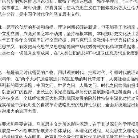
断结合新的实际推进理论创新，取得了毛泽东思想、邓小平理论、“三个代
、实事求是、与时俱进、求真务实，使马克思主义在中国焕发出强大生命
思主义行，是中国化时代化的马克思主义行。
脉，是理论创新的基础和前提。理论创新必须讲新话，但不能丢了老祖宗
个立党立国、兴党兴国之本不动摇，坚持植根本国、本民族历史文化沃土
中华五千多年文明宝库进行全面挖掘，用马克思主义激活中华优秀传统文
克思主义，有效把马克思主义思想精髓同中华优秀传统文化精华贯通起来
人类社会一切优秀文明成果，在“人类知识的总和”中汲取优秀思想文化资
论，都是满足时代需要的产物。用以观察时代、把握时代、引领时代的理
想精华。在“两个大局”加速演进并深度互动的时代背景下，人类社会面临
系列新的重大课题，中国之问、世界之问、人民之问、时代之问给我们提
，以更宽广的视野、更长远的眼光把握世界历史的发展脉络和正确走向，
轮科技变革、全球经济发展大格局和我国发展的阶段性特征中深化对推动
现实考验中深化对党的自我革命战略思想的规律性认识，全面系统地提出
有说服力的真理力量。
在要求和重要途径。马克思主义之所以影响深远，在于其以深刻的学理揭
发展是一个不断丰富拓展并不断体系化、学理化的过程。马克思主义理论
，把握相互的内在联系，教育引导全党全国更好学习把握习近平新时代中