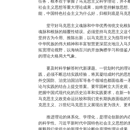
任务，根本在于掌握了马克思主义科学理论，并不
社会主义思想等重大理论成果，始终坚持解放思想
能，中国特色社会主义为什么好，归根到底是马克
坚守好马克思主义魂脉和中华优秀传统文化根
魂脉和根脉的颠覆性错误。必须坚持马克思主义这
坚持古为今用、推陈出新，以马克思主义为指导对
中华民族的伟大精神和丰富智慧更深层次地注入马
拓宽理论视野，以海纳百川的开放胸襟学习和借鉴
的理论大格局大气象。
要及时科学解答时代新课题。一切划时代的理
践，必须不断总结实践经验，将其凝结成时代的思
外交国防、治党治国治军等各个领域也都面临着一
论与实践的结合上提交答案。要牢固树立大历史观
把握中国式现代化的历史沿革和实践要求，在新一
马克思主义政党命运比较和我们党长期执政面临的
克思主义、21世纪马克思主义展现出更为强大、更
推进理论的体系化、学理化，是理论创新的内
的科学性。习近平新时代中国特色社会主义思想的
阐释我们党提出的新理念新论断中原理性理论成果