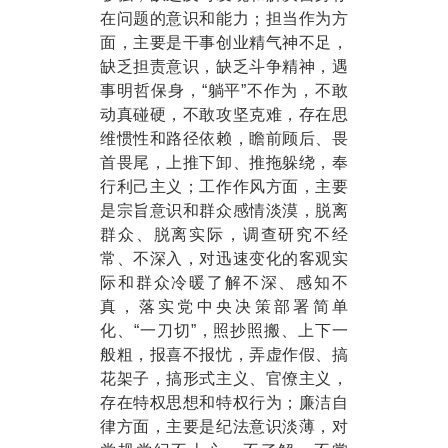
在问题的意识和能力；担当作为方
面，主要是干事创业精气神不足，
缺乏担责意识，缺乏斗争精神，遇
事明哲保身，“躺平”不作为，不敢
动真碰硬，不敢攻坚克难，存在思
维惯性和路径依赖，瞻前顾后、畏
首畏尾，上推下卸、推拖躲绕，奉
行利己主义；工作作风方面，主要
是宗旨意识和群众感情淡漠，脱离
群众、脱离实际，调查研究不经
常、不深入，对迅速变化的客观实
际和群众冷暖了解不深、感知不
真，落实党中央决策部署简单
化、“一刀切”，照抄照搬、上下一
般粗，报喜不报忧，弄虚作假、搞
花架子，搞形式主义、官僚主义，
存在特权思想和特权行为；廉洁自
律方面，主要是纪法意识淡薄，对