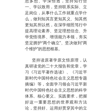
思多想、学深悟透，坚持知行合
一、学以致用，坚持联系实际、立
足岗位，从事什么工作就重点学什
么，做到知其言更知其义、知其然
更知其所以然，在深学细照笃行中
提高理论素养、坚定理想信念、升
华觉悟境界、增强能力本领，夯实
坚定拥护“两个确立”、坚决做到“两
个维护”的思想根基。
坚持读原著学原文悟原理，认
真研读党的二十大报告和党章，学
习《习近平著作选读》、《习近平
新时代中国特色社会主义思想专题
摘编》等，全面学习领会习近平新
时代中国特色社会主义思想的科学
体系、核心要义、实践要求，把握
好这一重要思想的世界观和方法
论，坚持好、运用好贯穿其中的立