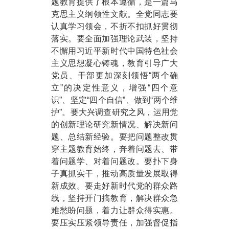
题教育提供了根本遵循，是一篇马
克思主义纲领性文献。全党同志要
认真学习领会，不折不扣抓好贯彻
落实。要全面加强理论武装，坚持
不懈用习近平新时代中国特色社会
主义思想凝心铸魂，教育引导广大
党员、干部更加深刻领悟“两个确
立”的决定性意义，增强“四个意
识”、坚定“四个自信”、做到“两个维
护”。要大兴调查研究之风，运用党
的创新理论研究新情况、解决新问
题、总结新经验。要把问题整改贯
穿主题教育始终，奔着问题去、带
着问题学、对着问题改。要扑下身
子真抓实干，推动高质量发展取得
新成效。要走好新时代党的群众路
线，坚持开门搞教育，解决群众急
难愁盼问题，着力让群众得实惠。
要压实压紧领导责任，加强督促指