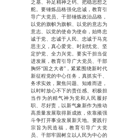
之基、补足精神之钙、把稳思想之
舵。要锤炼品格强化忠诚，教育引
导广大党员、干部锤炼政治品格，
以党的旗帜为旗帜、以党的意志为
意志、以党的使命为使命，始终忠
诚于党、忠诚于人民、忠诚于马克
思主义，真心爱党、时刻忧党、坚
定护党、全力兴党。要实干担当促
进发展，教育引导广大党员、干部
胸怀“国之大者”，紧紧围绕新时代
新征程党的中心任务，真抓实干、
务求实效，聚焦问题、知难而进，
以时时放心不下的责任感、积极担
当作为的精气神为党和人民履好
职、尽好责，以新气象新作为推动
高质量发展取得新成效，依靠顽强
斗争打开事业发展新天地。要践行
宗旨为民造福，教育引导广大党
员、干部牢固树立以人民为中心的