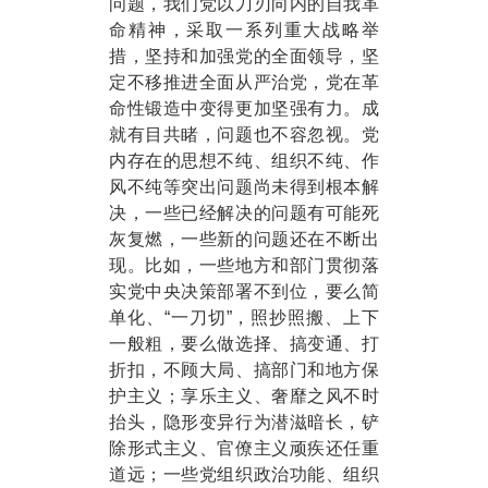
问题，我们党以刀刃向内的自我革
命精神，采取一系列重大战略举
措，坚持和加强党的全面领导，坚
定不移推进全面从严治党，党在革
命性锻造中变得更加坚强有力。成
就有目共睹，问题也不容忽视。党
内存在的思想不纯、组织不纯、作
风不纯等突出问题尚未得到根本解
决，一些已经解决的问题有可能死
灰复燃，一些新的问题还在不断出
现。比如，一些地方和部门贯彻落
实党中央决策部署不到位，要么简
单化、“一刀切”，照抄照搬、上下
一般粗，要么做选择、搞变通、打
折扣，不顾大局、搞部门和地方保
护主义；享乐主义、奢靡之风不时
抬头，隐形变异行为潜滋暗长，铲
除形式主义、官僚主义顽疾还任重
道远；一些党组织政治功能、组织