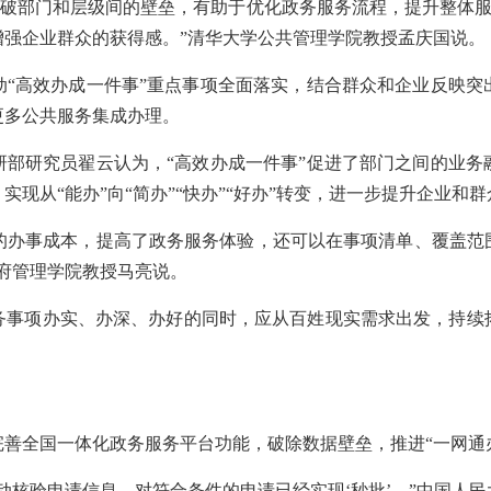
向，打破部门和层级间的壁垒，有助于优化政务服务流程，提升整体
增强企业群众的获得感。”清华大学公共管理学院教授孟庆国说。
动“高效办成一件事”重点事项全面落实，结合群众和企业反映突
更多公共服务集成办理。
研部研究员翟云认为，“高效办成一件事”促进了部门之间的业务
现从“能办”向“简办”“快办”“好办”转变，进一步提升企业和
业的办事成本，提高了政务服务体验，还可以在事项清单、覆盖
府管理学院教授马亮说。
务事项办实、办深、办好的同时，应从百姓现实需求出发，持续
善全国一体化政务服务平台功能，破除数据壁垒，推进“一网通
动核验申请信息，对符合条件的申请已经实现‘秒批’。”中国人