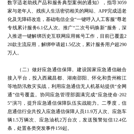
数字适老助残产品和服务典型案例的通知》，指导3059
家与老年人、残疾人生活密切相关的网站、APP完成适老
化及无障碍改造，基础电信企业“一键呼入人工客服”尊老
专线累计服务6.1亿人次。推广“二次号码焕新”服务，深
入推进一键解绑历史互联网应用账号工作，目前已覆盖2
20款主流应用，解绑申请超1.5亿次，累计服务用户超290
万人。
（二）做好应急通信保障。建设国家应急通信融合
接入平台，投入西藏昌都、湖南邵阳、怀化和贵州榕江
等地防汛救灾实战，利用应急通信无人机基站提供“全网
通”信号覆盖。协同应急管理部圆满完成“应急使命·202
5”演习，提升应急通信保障队伍实战能力。二季度，信
息通信行业共投入应急通信保障人员11.9万人次、应急车
辆1.5万辆次、应急油机2万台次，发送预警短信12.4亿
条，处置各类突发事件159起。