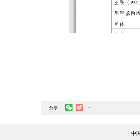
分享：
中