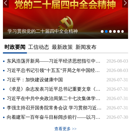
学习贯彻党的二十届四中全会精神
时政要闻
工信动态
最新政策
新闻发布
东风浩荡开新局——习近平经济思想指引中国经济高质量发展行稳致远
2026-08-03
习近平总书记引领“十五五”开局之年中国经济破浪前行
2026-08-03
习近平：加快建设健康中国
2026-07-31
《求是》杂志发表习近平总书记重要文章《加快建设健康中国》
2026-07-31
习近平在中共中央政治局第二十七次集体学习时强调 强化政治引领 深化创新发展 高质量推进国防和军队现代化
2026-07-31
李强主持召开国务院常务会议 学习贯彻习近平总书记关于上半年经济形势和做好下半年经济工作的重要讲话精神
2026-07-31
向着建军一百年奋斗目标阔步前行——以习近平同志为核心的党中央引领人民军队书写强军兴军新篇章
2026-07-30
查看更多 >>