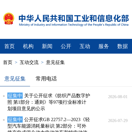
首页
机构
新闻
公开
互动
服务
数据
首页
>
互动交流
>
意见征集
意见征集
常用电话
征集中
关于公开征求《纺织产品数字护
2026-08-01
照 第1部分：通则》等97项行业标准计
划项目意见的公示
征集中
公开征求GB 22757.2—2023《轻
2026-07-29
型汽车能源消耗量标识 第2部分：可外