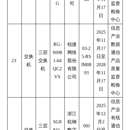
G
司
监督
月17
检验
日
中心
信息
2025
产业
年11
RG-
锐捷
数据
03-2
月17
三层
S698
网络
通信
交换
5-RS
日至
23
交换
1-64
股份
产品
机
IM08
2028
机
QC2
有限
质量
93
年11
VS
公司
监督
月17
检验
日
中心
信息
2025
产业
浙江
年12
有线
SG8
杭钢
月2
三层
09J
通信
交换
841-
数字
日至