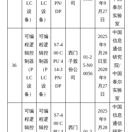
LC
LC
PN/
司
年9
泰尔
设
设
DP
月27
实验
备）
备）
日
室
中国
可编
可编
2025
信息
程逻
程逻
S7-4
年9
通信
辑控
辑控
00 C
西门
月28
01-2
研究
制器
制器
PU 4
子股
日至
36
5-N0
院/
（P
（P
14-3
份公
2028
0056
中国
LC
LC
PN/
司
年9
泰尔
设
设
DP
月27
实验
备）
备）
日
室
中国
可编
可编
2025
S7-4
信息
程逻
程逻
年9
00 C
通信
辑控
辑控
西门
月28
PU 4
01-2
研究