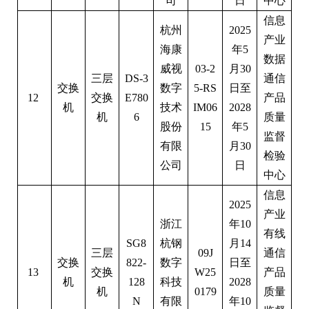
司
日
中心
信息
杭州
2025
产业
海康
年5
数据
威视
03-2
月30
三层
DS-3
通信
交换
数字
5-RS
日至
12
交换
E780
产品
机
技术
IM06
2028
机
6
质量
股份
15
年5
监督
有限
月30
检验
公司
日
中心
信息
2025
产业
浙江
年10
有线
SG8
杭钢
月14
三层
09J
通信
交换
822-
数字
日至
13
交换
W25
产品
机
128
科技
2028
机
0179
质量
N
有限
年10