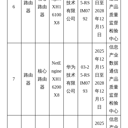
路由
技术
5-RS
日至
6
路由
XH1
产品
器
有限
IM07
2028
器
6100
质量
公司
92
年12
X8
监督
月15
检验
日
中心
信息
2025
产业
年12
NetE
数据
华为
03-2
月15
核心
ngine
通信
路由
技术
5-RS
日至
7
路由
XH1
产品
器
有限
IM07
2028
器
6200
质量
公司
93
年12
X8
监督
月15
检验
日
中心
信息
2025
产业