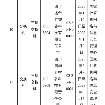
四川
2025
国家
省华
年1
计算
存智
月9
机网
三层
02-2
交换
DC1
谷科
日至
络与
10
交换
5-N0
机
6804
技有
2028
信息
机
0020
限责
年1
安全
任公
月9
管理
司
日
中心
四川
2025
国家
省华
年3
计算
存智
月7
机网
三层
02-2
交换
DC1
谷科
日至
络与
11
交换
5-N0
机
6808
技有
2028
信息
机
0021
限责
年3
安全
任公
月7
管理