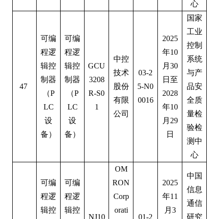
心
国家
工业
可编
可编
2025
控制
程逻
程逻
年10
中控
系统
辑控
辑控
GCU
月30
技术
03-2
与产
制器
制器
3208
日至
47
股份
5-N0
品安
（P
（P
R-S0
2028
有限
0016
全质
LC
LC
1
年10
公司
量检
设
设
月29
验检
备）
备）
日
测中
心
OM
中国
可编
可编
RON
2025
信息
程逻
程逻
Corp
年11
通信
辑控
辑控
orati
月3
NJ10
01-2
研究