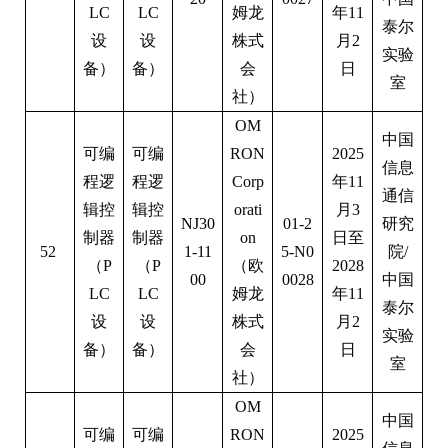
LC
LC
姆龙
年11
泰尔
设
设
株式
月2
实验
备）
备）
会
日
室
社）
OM
中国
可编
可编
RON
2025
信息
程逻
程逻
Corp
年11
通信
辑控
辑控
orati
月3
NJ30
01-2
研究
制器
制器
on
日至
52
1-11
5-N0
院/
（P
（P
（欧
2028
00
0028
中国
LC
LC
姆龙
年11
泰尔
设
设
株式
月2
实验
备）
备）
会
日
室
社）
OM
中国
可编
可编
RON
2025