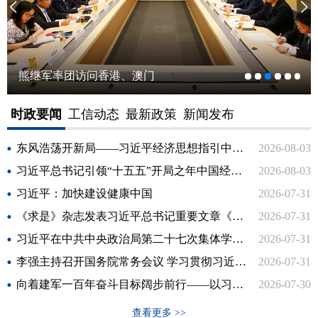
熊继军率团访问香港、澳门
时政要闻
工信动态
最新政策
新闻发布
东风浩荡开新局——习近平经济思想指引中国经济高质量发展行稳致远
2026-08-03
习近平总书记引领“十五五”开局之年中国经济破浪前行
2026-08-03
习近平：加快建设健康中国
2026-07-31
《求是》杂志发表习近平总书记重要文章《加快建设健康中国》
2026-07-31
习近平在中共中央政治局第二十七次集体学习时强调 强化政治引领 深化创新发展 高质量推进国防和军队现代化
2026-07-31
李强主持召开国务院常务会议 学习贯彻习近平总书记关于上半年经济形势和做好下半年经济工作的重要讲话精神
2026-07-31
向着建军一百年奋斗目标阔步前行——以习近平同志为核心的党中央引领人民军队书写强军兴军新篇章
2026-07-30
查看更多 >>